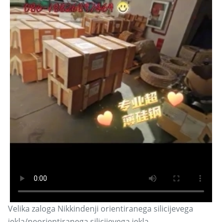
Velika zaloga Nikkindenji orientiranega silicijevega
jekla/neorientiranega silicijevega jekla