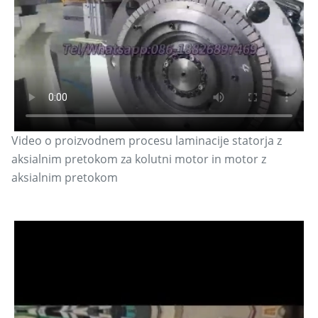
Video o proizvodnem procesu laminacije statorja z
aksialnim pretokom za kolutni motor in motor z
aksialnim pretokom