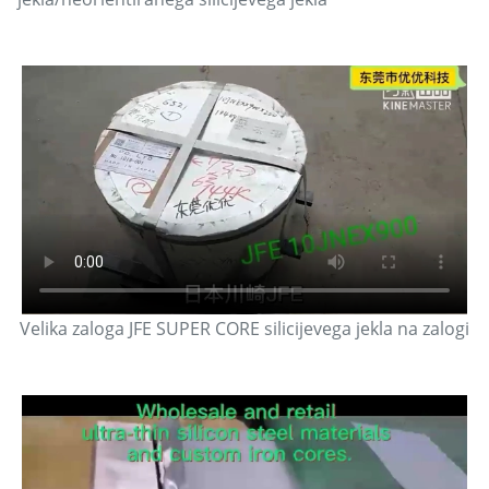
Velika zaloga JFE SUPER CORE silicijevega jekla na zalogi