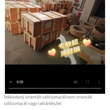
Nikkindenji orientált szilíciumacél/nem orientált
szilíciumacél nagy raktárkészlet