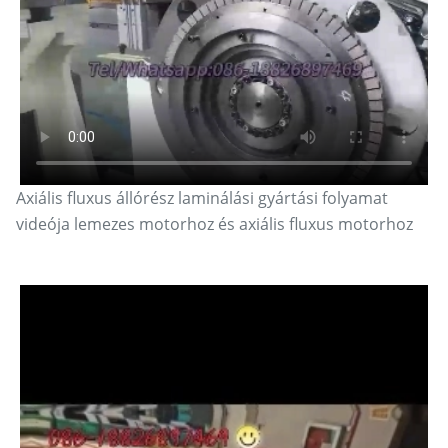
Axiális fluxus állórész laminálási gyártási folyamat
videója lemezes motorhoz és axiális fluxus motorhoz