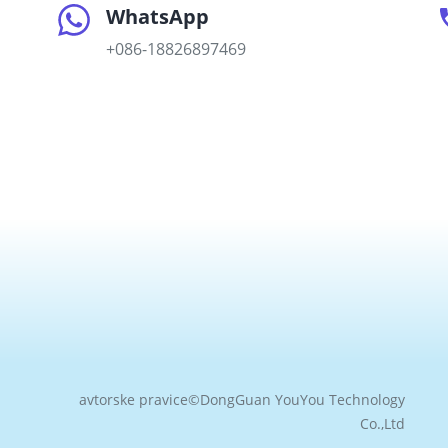
WhatsApp
+086-18826897469
avtorske pravice©
DongGuan YouYou Technology
Co.,Ltd