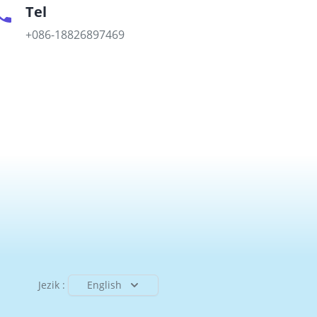
Tel
+086-18826897469
Jezik :
English