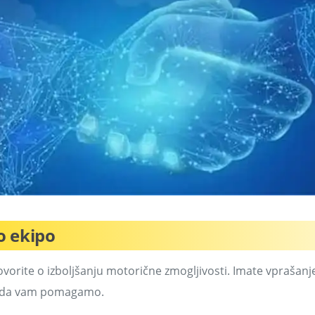
o ekipo
vorite o izboljšanju motorične zmogljivosti. Imate vprašanj
o, da vam pomagamo.