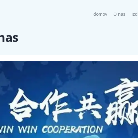
(current)
domov
O nas
Izd
nas