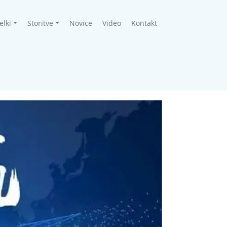
elki
Storitve
Novice
Video
Kontakt