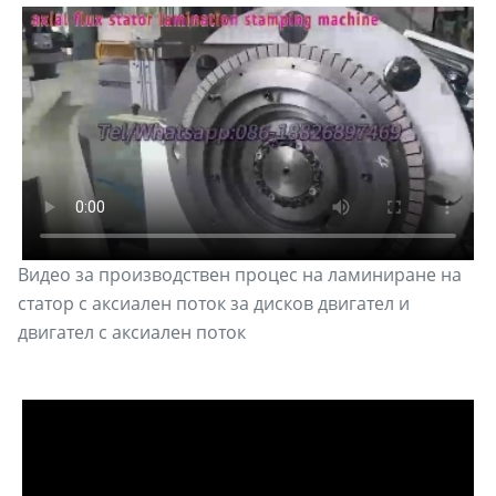
Видео за производствен процес на ламиниране на
статор с аксиален поток за дисков двигател и
двигател с аксиален поток