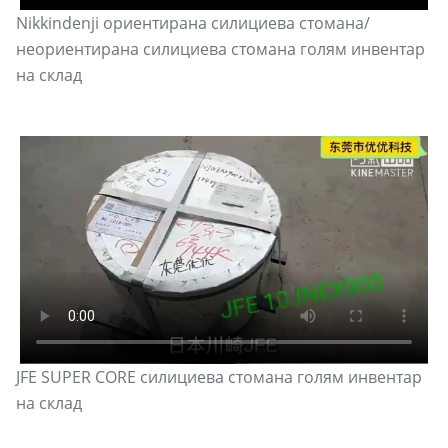
Nikkindenji ориентирана силициева стомана/
неориентирана силициева стомана голям инвентар
на склад
JFE SUPER CORE силициева стомана голям инвентар
на склад