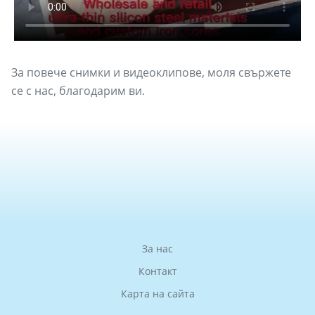
За повече снимки и видеоклипове, моля свържете
се с нас, благодарим ви.
За нас
Контакт
Карта на сайта