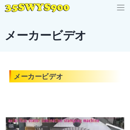
メーカービデオ
メーカービデオ