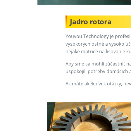
Jadro rotora
Youyou Technology je profesio
vysokorýchlostné a vysoko ú
nejaké matrice na lisovanie k
Aby sme sa mohli zúčastniť na
uspokojili potreby domácich 
Ak máte akékoľvek otázky, nev