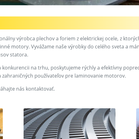
nálny výrobca plechov a foriem z elektrickej ocele, z ktorý
činné motory. Vyvážame naše výrobky do celého sveta a má
usov statora.
 konkurencii na trhu, poskytujeme rýchly a efektívny popre
a zahraničných používateľov pre laminovanie motorov.
áhajte nás kontaktovať.