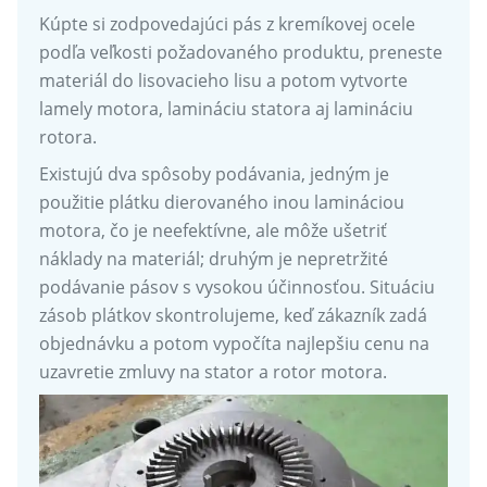
Kúpte si zodpovedajúci pás z kremíkovej ocele
podľa veľkosti požadovaného produktu, preneste
materiál do lisovacieho lisu a potom vytvorte
lamely motora, lamináciu statora aj lamináciu
rotora.
Existujú dva spôsoby podávania, jedným je
použitie plátku dierovaného inou lamináciou
motora, čo je neefektívne, ale môže ušetriť
náklady na materiál; druhým je nepretržité
podávanie pásov s vysokou účinnosťou. Situáciu
zásob plátkov skontrolujeme, keď zákazník zadá
objednávku a potom vypočíta najlepšiu cenu na
uzavretie zmluvy na stator a rotor motora.