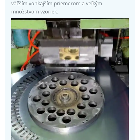
väčším vonkajším priemerom a veľkým
množstvom vzoriek.