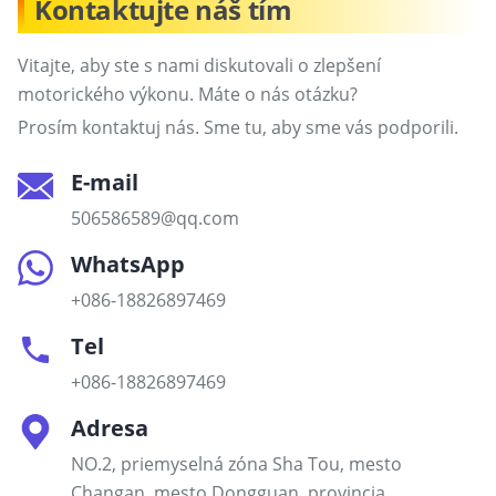
Kontaktujte náš tím
Vitajte, aby ste s nami diskutovali o zlepšení
motorického výkonu. Máte o nás otázku?
Prosím kontaktuj nás. Sme tu, aby sme vás podporili.
E-mail
506586589@qq.com
WhatsApp
+086-18826897469
Tel
+086-18826897469
Adresa
NO.2, priemyselná zóna Sha Tou, mesto
Changan, mesto Dongguan, provincia