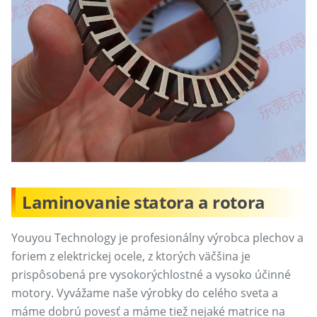
Laminovanie statora a rotora
Youyou Technology je profesionálny výrobca plechov a
foriem z elektrickej ocele, z ktorých väčšina je
prispôsobená pre vysokorýchlostné a vysoko účinné
motory. Vyvážame naše výrobky do celého sveta a
máme dobrú povesť a máme tiež nejaké matrice na