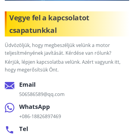
Vegye fel a kapcsolatot
csapatunkkal
Üdvözöljük, hogy megbeszéljük velünk a motor
teljesítményének javítását. Kérdése van rólunk?
Kérjük, lépjen kapcsolatba velünk. Azért vagyunk itt,
hogy megerősítsük Önt.
Email
506586589@qq.com
WhatsApp
+086-18826897469
Tel