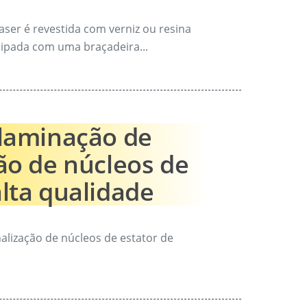
aser é revestida com verniz ou resina
ipada com uma braçadeira...
 laminação de
ão de núcleos de
lta qualidade
alização de núcleos de estator de