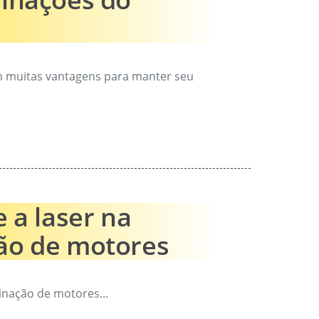
m muitas vantagens para manter seu
 a laser na
ão de motores
inação de motores...