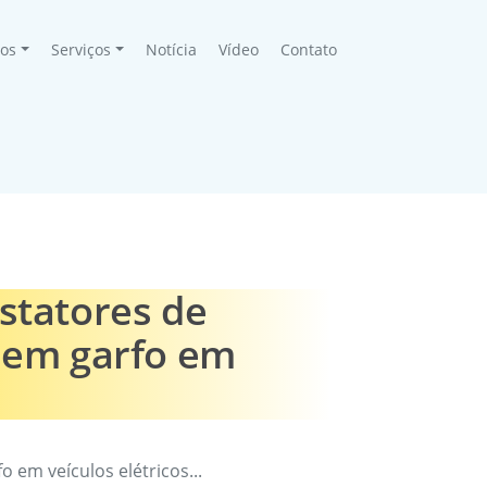
tos
Serviços
Notícia
Vídeo
Contato
statores de
 sem garfo em
 em veículos elétricos...