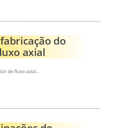
 fabricação do
luxo axial
r de fluxo axial...
minações do