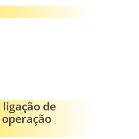
 ligação de
e operação