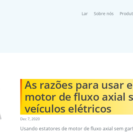
(current)
Lar
Sobre nós
Produ
As razões para usar e
motor de fluxo axial
veículos elétricos
Dec 7, 2020
Usando estatores de motor de fluxo axial sem garfo