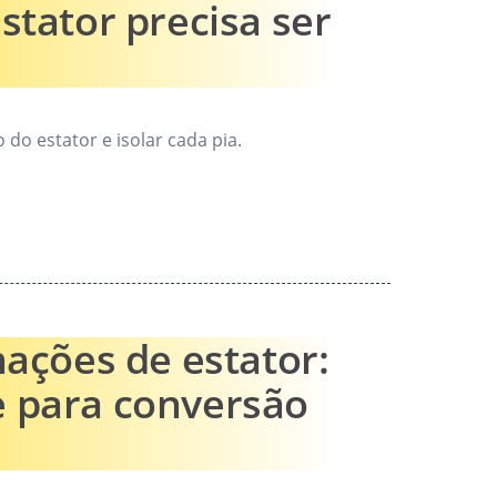
stator precisa ser
 do estator e isolar cada pia.
nações de estator:
e para conversão