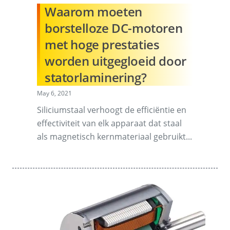
Waarom moeten
borstelloze DC-motoren
met hoge prestaties
worden uitgegloeid door
statorlaminering?
May 6, 2021
Siliciumstaal verhoogt de efficiëntie en
effectiviteit van elk apparaat dat staal
als magnetisch kernmateriaal gebruikt...