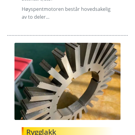
Høyspentmotoren består hovedsakelig
av to deler...
Rygglakk