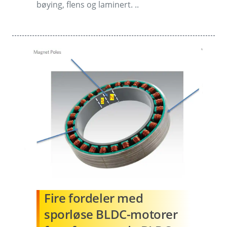
bøying, flens og laminert. ..
Fire fordeler med
sporløse BLDC-motorer