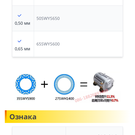
50SWYS650
0,50 мм
65SWYS600
0,65 мм
Ознака