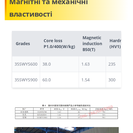
Магнітні та механічні
властивості
Magnetic
Core loss
Hardness
Grades
induction
P1.0/400(W/kg)
(HV1)
B50(T)
35SWYS600
38.0
1.63
235
35SWYS900
60.0
1.54
300