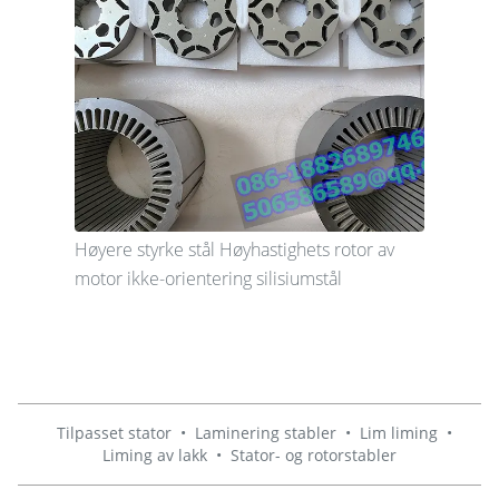
Høyere styrke stål Høyhastighets rotor av
motor ikke-orientering silisiumstål
Tilpasset stator
•
Laminering stabler
•
Lim liming
•
Liming av lakk
•
Stator- og rotorstabler