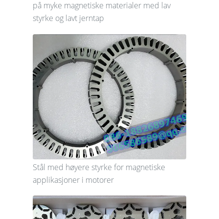
på myke magnetiske materialer med lav
styrke og lavt jerntap
Stål med høyere styrke for magnetiske
applikasjoner i motorer