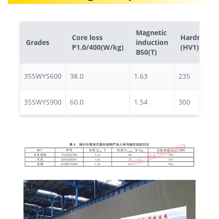
Magnetic
Core loss
Hardness
Grades
induction
P1.0/400(W/kg)
(HV1)
B50(T)
35SWYS600
38.0
1.63
235
35SWYS900
60.0
1.54
300