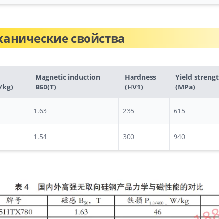
ханические свойства
Magnetic induction
Hardness
Yield streng
/kg)
B50(T)
(HV1)
(MPa)
1.63
235
615
1.54
300
940