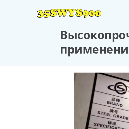
Высокопроч
применений