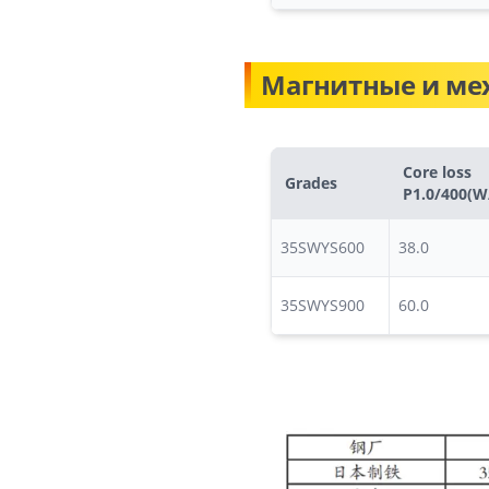
Магнитные и ме
Core loss
Grades
P1.0/400(W
35SWYS600
38.0
35SWYS900
60.0