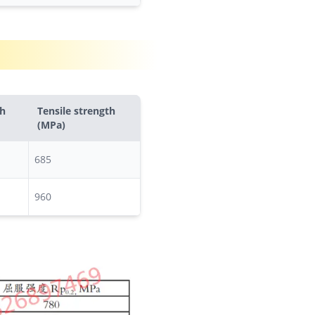
th
Tensile strength
(MPa)
685
960