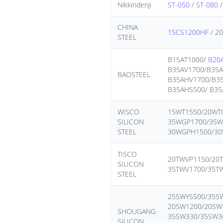
Nikkindenji
ST-050
/
ST-080
CHINA
15CS1200HF
/ 2
STEEL
B15AT1000/
B20
B35AV1700/B35A
BAOSTEEL
B35AHV1700/B35
B35AHS500/ B35
WISCO
15WT1550/20WT
SILICON
35WGP1700/35W
STEEL
30WGPH1500/30
TISCO
20TWVP1150/20
SILICON
35TWV1700/35T
STEEL
25SWYS500/35S
20SW1200/20SW
SHOUGANG
35SW330/35SW3
SILICON