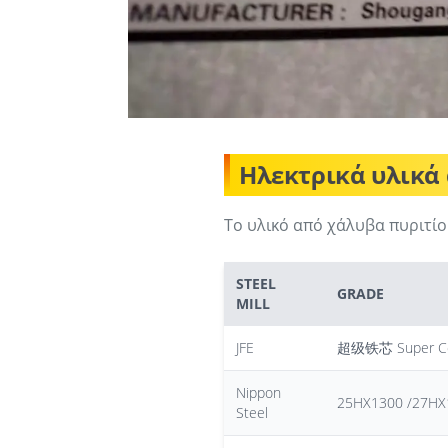
Ηλεκτρικά υλικά
Το υλικό από χάλυβα πυριτίο
STEEL
GRADE
MILL
JFE
超级铁芯 Super Co
Nippon
25HX1300 /27HX
Steel