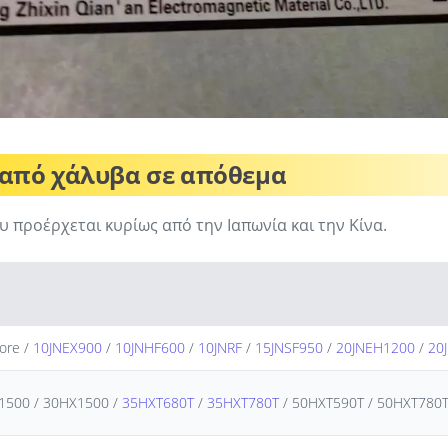
 από χάλυβα σε απόθεμα
υ προέρχεται κυρίως από την Ιαπωνία και την Κίνα.
re /
10JNEX900
/
10JNHF600
/
10JNRF
/
15JNSF950
/
20JNEH1200
/
20
1500 / 30HX1500 /
35HXT680T
/
35HXT780T
/ 50HXT590T / 50HXT780