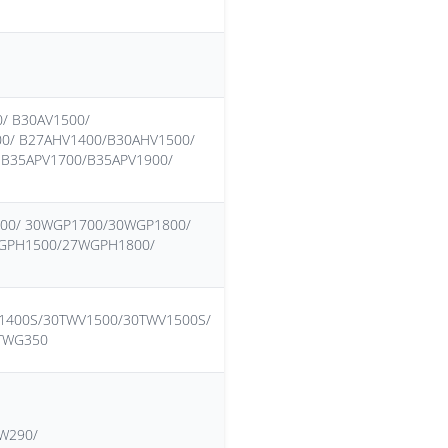
/ B30AV1500/
00/ B27AHV1400/B30AHV1500/
B35APV1700/B35APV1900/
00/ 30WGP1700/30WGP1800/
GPH1500/27WGPH1800/
1400S/30TWV1500/30TWV1500S/
TWG350
W290/