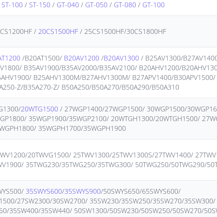
/
ST-100
/
ST-150
/
GT-040
/
GT-050
/
GT-080
/
GT-100
0CS1200HF /
20CS1500HF
/ 25CS1500HF/30CS1800HF
AT1200
/B20AT1500/
B20AV1200
/
B20AV1300
/ B25AV1300/B27AV1400
V1800/ B35AV1900/B35AV2000/B35AV2100/ B20AHV1200/B20AHV13
AHV1900/ B25AHV1300M/B27AHV1300M/ B27APV1400/B30APV1500/ 
A250-Z/B35A270-Z/ B50A250/B50A270/B50A290/B50A310
G1300/
20WTG1500
/ 27WGP1400/27WGP1500/ 30WGP1500/30WGP16
GP1800/ 35WGP1900/35WGP2100/ 20WTGH1300/20WTGH1500/ 27W
WGPH1800/ 35WGPH1700/35WGPH1900
TWV1200/20TWVG1500/ 25TWV1300/25TWV1300S/27TWV1400/ 27TWV
WV1900/ 35TWG230/35TWG250/35TWG300/ 50TWG250/50TWG290/50
WYS500/
35SWYS600
/
35SWYS900
/50SWYS650/65SWYS600/
1500/27SW2300/30SW2700/ 35SW230/35SW250/35SW270/35SW300/
60/35SW400/35SW440/ 50SW1300/50SW230/50SW250/50SW270/50S