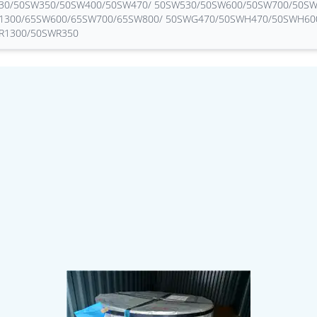
30/50SW350/50SW400/50SW470/ 50SW530/50SW600/50SW700/50SW
1300/65SW600/65SW700/65SW800/ 50SWG470/50SWH470/50SWH60
R1300/50SWR350