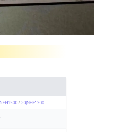
JNEH1500
/
20JNHF1300
T