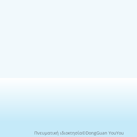
Πνευματική ιδιοκτησία©
DongGuan YouYou