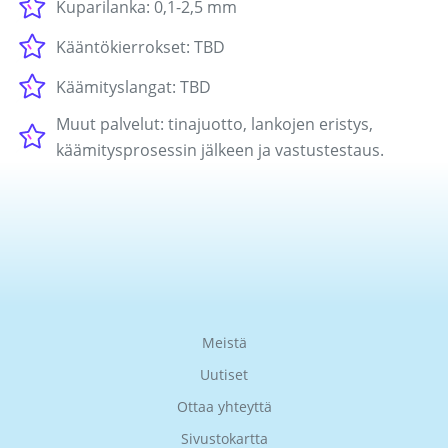
Kuparilanka: 0,1-2,5 mm
Kääntökierrokset: TBD
Käämityslangat: TBD
Muut palvelut: tinajuotto, lankojen eristys,
käämitysprosessin jälkeen ja vastustestaus.
Meistä
Uutiset
Ottaa yhteyttä
Sivustokartta