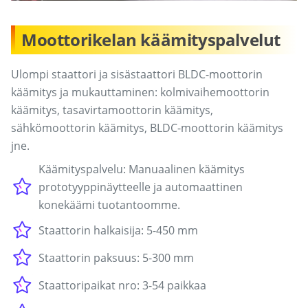
Moottorikelan käämityspalvelut
Ulompi staattori ja sisästaattori BLDC-moottorin
käämitys ja mukauttaminen: kolmivaihemoottorin
käämitys, tasavirtamoottorin käämitys,
sähkömoottorin käämitys, BLDC-moottorin käämitys
jne.
Käämityspalvelu: Manuaalinen käämitys
prototyyppinäytteelle ja automaattinen
konekäämi tuotantoomme.
Staattorin halkaisija: 5-450 mm
Staattorin paksuus: 5-300 mm
Staattoripaikat nro: 3-54 paikkaa