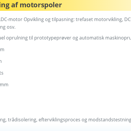
ning af motorspoler
DC-motor Opvikling og tilpasning: trefaset motorvikling, DC-
ng osv.
el oprulning til prototypeprøver og automatisk maskinoprul
mm
m
ts
5 mm
ing, trådisolering, efterviklingsproces og modstandstestning