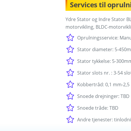
Services til oprul
Ydre Stator og Indre Stator BL
motorvikling, BLDC-motorvikli
Oprulningsservice: Manu
Stator diameter: 5-450
Stator tykkelse: 5-300m
Stator slots nr. : 3-54 slo
Kobbertråd: 0,1 mm-2,
Snoede drejninger: TBD
Snoede tråde: TBD
Andre tjenester: tinlodn